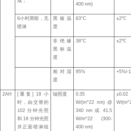
成；
400 nm)
6
小时黑暗，无
黑板温
63
°
C
±
2
℃
喷淋
度
非绝缘
38
°
C
±
2
℃
黑标温
度
相对湿
95%
+5%/-
度
2AH
[
重复
] 18
小
辐照度
0.35
±
0.02
时，由交替的
W/(m^22 nm) @
W/(m^
102
分钟光照
340 nm
或
41.5
和
18
分钟光照
W/m^22 (300-
并正面喷淋组
400 nm)