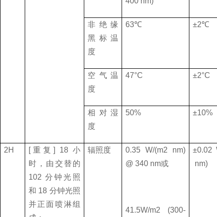
400 nm)
非绝缘
63
℃
±
2
℃
黑标温
度
空气温
47
°
C
±
2
°
C
度
相对湿
50%
±
10%
度
2H
[
重复
] 18
小
辐照度
0.35 W/(m2 nm)
±
0.02
时，由交替的
@ 340 nm
或
nm)
102
分钟光照
和
18
分钟光照
并正面喷淋组
41.5W/m2 (300-