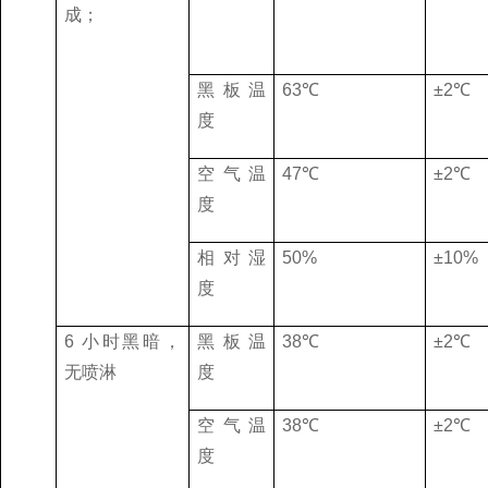
成；
黑板温
63
℃
±
2
℃
度
空气温
47
℃
±
2
℃
度
相对湿
50%
±
10%
度
6
小时黑暗，
黑板温
38
℃
±
2
℃
无喷淋
度
空气温
38
℃
±
2
℃
度