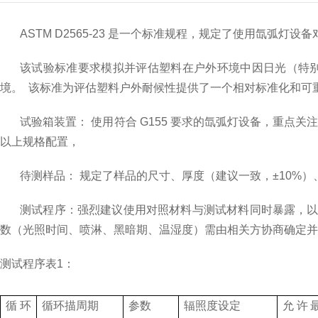
ASTM D2565-23
是一个标准规程，规定了使用氙弧灯设备
该试验标准要求
模拟并评估塑料在户外环境中因日光（特
境。
该标准为评估塑料户外耐候性提供了一个相对标准化和可
试验箱
装置：
使用符合
G155
要求的氙弧灯设备，重点关
以上规格配置，
待测
样品：
规定了样品的尺寸、厚度（建议一致，
±
10%
）
测试程序：强烈建议使用对照材料与测试材料同时暴露，
数（光照时间、喷淋、黑暗期、温湿度）需由相关方协商确定并
测试程序
表
1
：
循环
循环描周期
参数
辐照度设定
允许