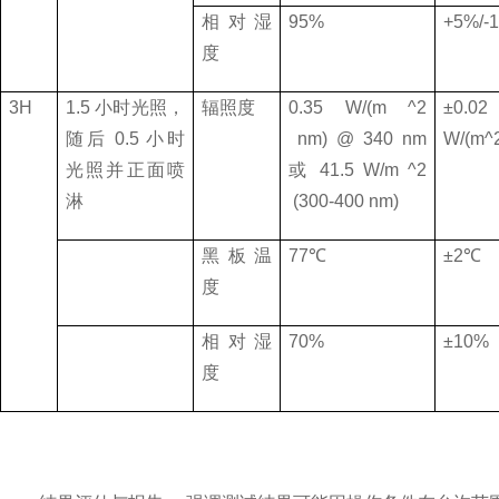
相对湿
95%
+5%/-
度
3H
1.5
小时光照，
辐照度
0.35 W/(m ^2
±
0.02
随后
0.5
小时
nm) @ 340 nm
W/(m^
光照并正面喷
或
41.5 W/m ^2
淋
(300-400 nm)
黑板温
77
℃
±
2
℃
度
相对湿
70%
±
10%
度