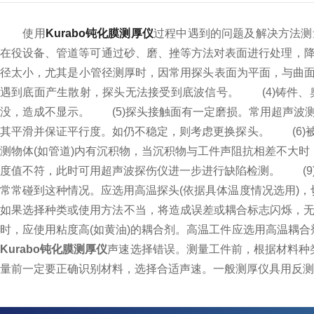
使用
Kurabo钝化膜测厚仪
过程中遇到的问题及解决方法测
在役设备、管道等可通过砂、磨、挫等方法对表面进行处理，
径太小，尤其是小管径测厚时，因常用探头表面为平面，与曲面
遇到底面产生散射，探头无法接受到底波信号。
(4)铸件、
没，造成不显示。
(5)探头接触面有一定磨损。常用超声波测
其平滑并保证平行度。如仍不稳定，则考虑更换探头。
(6)
测物体(如管道)内有沉积物，当沉积物与工件声阻抗相差不大
度值不符，此时可用超声波探伤仪进一步进行缺陷检测。
(9)
常常碰到这种情况。应选用高温探头(依据具体温度情况选用)，
如果选择种类或使用方法不当，将造成误差或耦合标志闪烁，无
时，应使用粘度高(如黄油)的耦合剂。高温工件应选用高温耦
Kurabo钝化膜测厚仪
声速选择错误。测量工件前，根据材料种
量前一定要正确识别材料，选择合适声速。一般测厚仪具用反