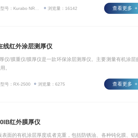
可以准确地和方便地在液晶显示器上显示镀层,涂层厚度的读数。
查看更多 +
：Kurabo NR-2100IB
浏览量：16142
2500在线红外涂层测厚仪
外涂层测厚仪/膜重仪/膜厚仪是一款环保涂层测厚仪。主要测量有机涂层
使用。
查看更多 +
型号：RX-2500
浏览量：6275
2100IB红外膜厚仪
板表面的有机涂层厚度或者克重，包括防锈油、各种钝化膜、铝