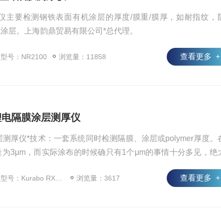
测厚仪主要检测钢铁表面有机涂层的厚度/膜重/膜厚，如耐指纹，
涂层。上海韵鼎贸易有限公司*总代理。
查看更多 +
型号：NR2100
浏览量：11858
100锂电隔膜涂层测厚仪
隔膜涂层测厚仪*技术：一套系统同时检测隔膜、涂层或polymer厚度。
为3μm，而实际涂布的时候确只有1个μm的事情十分多见，绝
μm，而且生产过程中实际厚度值无法直接获得，以致造成产品不达
查看更多 +
号：Kurabo RX4100
浏览量：3617