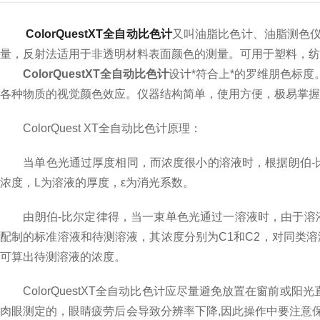
ColorQuestXT全自动比色计
又叫油脂比色计、油脂测色
量，反射法适用于非透明材料表面颜色的测量。可用于塑料，纺
ColorQuestXT全自动比色计
设计*符合上*的罗维朋色标
各种物质的视觉颜色效应。仪器结构简单，使用方便，极易掌握
ColorQuest XT全自动比色计原理：
当单色光通过厚度相同，而浓度很小的溶液时，根据朗伯-比尔
浓度，L为溶液的厚度，ε为消光系数。
由朗伯-比尔定律得，当一束单色光通过一溶液时，由于溶液吸
配制的标准溶液和待测溶液，其浓度分别为C1和C2，对同类溶液ε相同
可算出待测溶液的浓度。
ColorQuestXT全自动比色计应尽量避免放置在窗前或
肉眼测定的，眼睛疲劳后会导致分辨率下降,因此操作中要注意