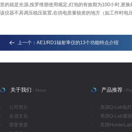
意的就是光源,按罗维朋使用规定,灯泡的有效期为100小时,
该仪器不具调压稳压装置,在供电质量较差的地方（如工作时电压
上一个：
AE1/RD1辐射率仪的13个功能特点介绍
关于我们
产品推荐
/ About
/ Pr
公司简介
美国Q-Lab氙
企业文化
美国Q-Lab腐
荣誉资质
美国HunterL