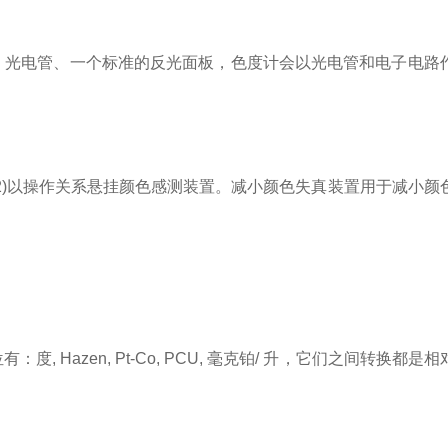
、光电管、一个标准的反光面板，色度计会以光电管和电子电路
12)以操作关系悬挂颜色感测装置。减小颜色失真装置用于减小颜
 Hazen, Pt-Co, PCU, 毫克铂/ 升，它们之间转换都是