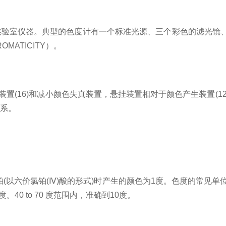
实验室仪器。典型的色度计有一个标准光源、三个彩色的滤光镜
ATICITY）。
装置(16)和减小颜色失真装置，悬挂装置相对于颜色产生装置(
关系。
铂(以六价氯铂(Ⅳ)酸的形式)时产生的颜色为1度。色度的常见单位有：度,
度。40 to 70 度范围内，准确到10度。