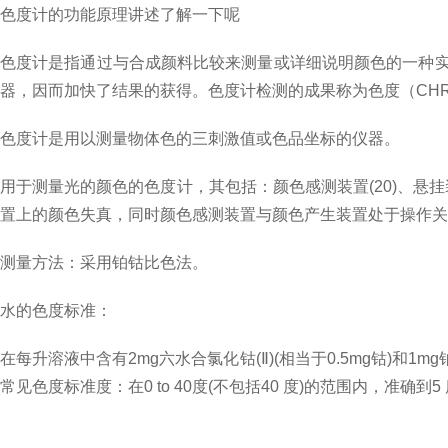
色度计的功能原理讲述了解一下呢
色度计是指通过与合成颜料比较来测量或详细说明颜色的一种
器，因而加快了结果的获得。色度计检测的成果称为色度（CHROM
色度计是用以测量物体色的三刺激值或色品坐标的仪器。
用于测量光的颜色的色度计，其包括：颜色感测装置(20)、悬挂
置上的颜色失真，同时颜色感测装置与颜色产生装置处于操作
测量方法：采用铂钴比色法。
水的色度标准：
在每升溶液中含有2mg六水合氯化钴(Ⅱ)(相当于0.5mg钴)和1mg
常见色度标准度：在0 to 40度(不包括40 度)的范围内，准确到5 