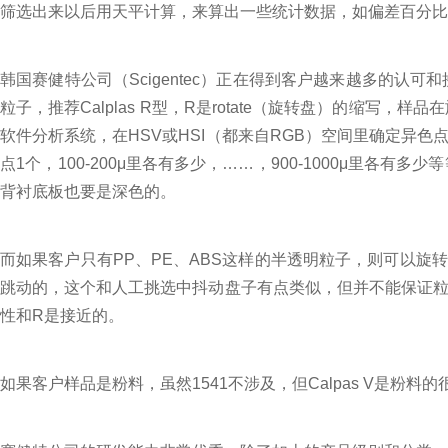
筛选出来以后用天平计算，来算出一些统计数据，如偏差百分比
韩国赛健特公司（Scigentec）正在得到客户越来越多的认
粒子，推荐Calplas R型，R是rotate（旋转盘）的
软件分析系统，在HSV或HSI（都来自RGB）空间里确定异色
点1个，100-200μ里各有多少，……，900-1000μ里
背衬底板也要是深色的。
而如果客户只有PP、PE、ABS这样的半透明粒子，则可以旋转物
跳动的，这个和人工挑选中抖动盘子有点类似，但并不能保证粒子
性和R是接近的。
如果客户样品是粉料，虽然1541不涉及，但Calpas V是