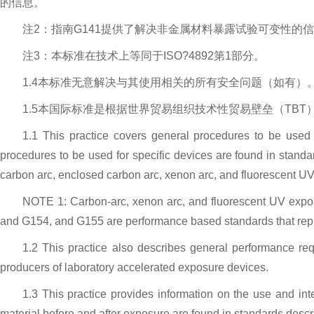
的信息。
注2：指南G141提供了解决非金属材料暴露试验可变性的
注3：本标准在技术上等同于ISO?4892第1部分。
1.4本标准无意解决与其使用相关的所有安全问题（如有
1.5本国际标准是根据世界贸易组织技术性贸易壁垒（TB
1.1 This practice covers general procedures to be used 
procedures to be used for specific devices are found in standa
carbon arc, enclosed carbon arc, xenon arc, and fluorescent UV
NOTE 1:
Carbon-arc, xenon arc, and fluorescent UV expo
and G154, and G155 are performance based standards that rep
1.2 This practice also describes general performance requ
producers of laboratory accelerated exposure devices.
1.3 This practice provides information on the use and int
material before and after exposure are found in standards descri