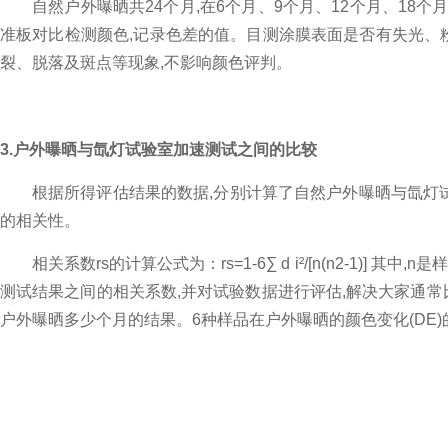
自然户外曝晒共24个月,在6个月、9个月、12个月、18个
准板对比检测颜色,记录色差
的
值。目测涂膜表面是否有失光、粉
裂、脱落及斑点等现象,不影响颜色评判
。
3.户外曝晒与氙灯试验室加速测试之间的比较
根据所得评估结果的数据,分别计算了自然户外曝晒与氙灯试验
的相关性。
相关系数rs的计算公式为：rs=1-6∑ d i²/[n(n2-
测试结果之间的相关系数,并对试验数据进行评估,解决大家通
户外曝晒多少个月的结果。6种样品在户外曝晒的颜色变化(DE)