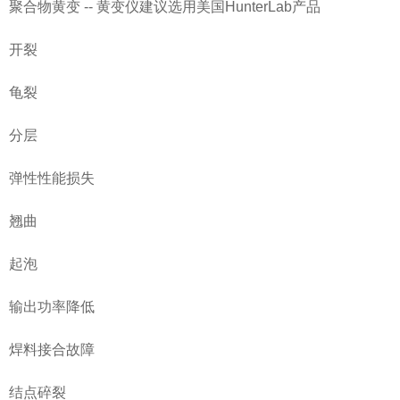
聚合物黄变 -- 黄变仪建议选用美国HunterLab产品
开裂
龟裂
分层
弹性性能损失
翘曲
起泡
输出功率降低
焊料接合故障
结点碎裂