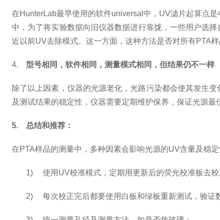
在
HunterLab
最早使用的软件
universal
中，
UV
滤片起算点是
中，为了将实验数据向旧仪器数据进行靠拢，一些用户选择
近以前
UV
去除模式。这一方面，这种方法是否对所有
PTA
样
4.
型号相同，软件相同，测量模式相同，但结果仍不一样
除了以上因素，仪器的光源老化，光路污染都会使其发生变
及测试结果的稳定性，仪器需要定期维护保养，保证光源最
5.
总结和推荐：
在
PTA
样品的测量中，多种因素会影响光源的
UV
含量及稳定
1)
使用
UV
校准模式，定期用更新后的荧光校准板去校
2)
每次校正完后都要使用白板和绿板重新测试，验证
3)
统一测量孔径及测量方法，如是否垫玻璃；