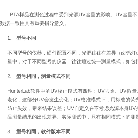
PTA
样品在测色过程中受到光源
UV
含量的影响。
UV
含量不
数据一致性具有重要指导意义。
1.
型号不同
不同型号的仪器，硬件配置不同，光源往往有差异（卤钨灯
量中，对于不同型号的仪器，往往通过统一测量模式，如包
2.
型号相同，测量模式不同
HunterLab
软件中的
UV
校正模式有四种：
UV
去除、
UV
微量
老化，这部分
UV
会发生变化；
UV
校准模式下，用标准的荧
防止失效，带来结果误差；
UV
自定义在不考虑光源本身
UV
品测量结果的出现差异。实际测试中，只有相同模式下的测
3.
型号相同，软件版本不同