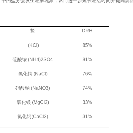
中的盐分会发生潮解现象，从而进一步延长潮湿时间并提高腐
盐
DRH
(
KCl
)
85%
硫酸铵
(NH4)2SO4
81%
氯化钠
(NaCl)
76%
硝酸钠
(NaNO3)
74%
氯化镁
(MgCl2)
33%
氯化钙
(CaCl2)
31%