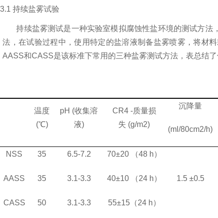
3.1
持续盐雾试验
持续盐雾测试是一种实验室模拟腐蚀性
盐环境
的测试方法
法，在试验过程中，使用特定的盐溶液制备盐雾喷雾，将材料
AASS
和
CASS
是该标准下常用的三种盐雾测试方法，
表总结
了
沉降量
温度
pH (
收集溶
CR4 -
质量损
(
℃
)
液
)
失
(g/m2)
(ml/80cm2/h)
NSS
35
6.5-7.2
70
±
20
（
48 h
）
AASS
35
3.1-3.3
40
±
10
（
24 h
）
1.5
±
0.5
CASS
50
3.1-3.3
55
±
15
（
24 h
）