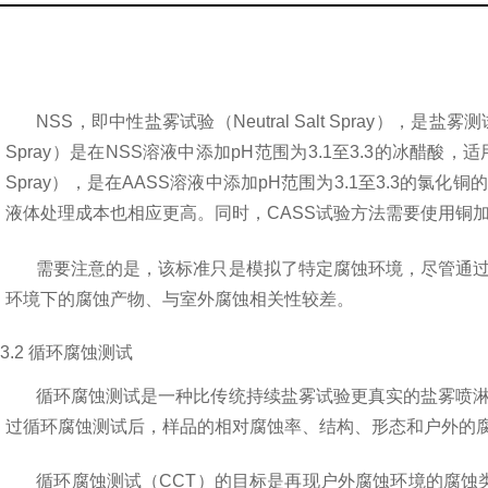
NSS
，即中性盐雾试验（
Neutral Salt Spray
），是盐雾测
Spray
）是在
NSS
溶液中添加
pH
范围为
3.1
至
3.3
的冰醋酸，适
Spray
），是在
AASS
溶液中添加
pH
范围为
3.1
至
3.3
的氯化铜的
液体处理成本也相应更高。同时，
CASS
试验方法需要使用铜
需要注意的是，该标准只是模拟了特定腐蚀环境，尽管通
环境下的腐蚀产物、与室外腐蚀相关性较差。
3.2
循环腐蚀测试
循环腐蚀测试是一种比传统持续盐雾试验更真实的盐雾喷
过循环腐蚀测试后，样品的相对腐蚀率、结构、形态和户外的
循环腐蚀测试（
CCT
）的目标是再现户外腐蚀环境的腐蚀