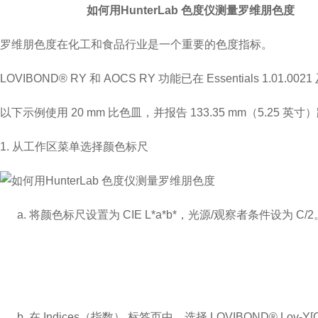
如何用H
u
nterLab
色度仪
测量罗维朋色度
罗维朋色度
在化工和食品行业是一个重要的色度指标。
LOVIBOND® RY
和
AOCS RY
功能已在
Essentials 1.01.0021
以下示例使用
20 mm
比色
皿
，并报告
133.35 mm
（
5.25
英寸）
1.
从工作区菜单选择颜色标尺
a.
将颜色标尺设置为
CIE L*a*b*
，光源
/
观察者条件设为
C/2
b.
在
Indices
（指数）
标签页中，选择
LOVIBOND® Lov-Y[C