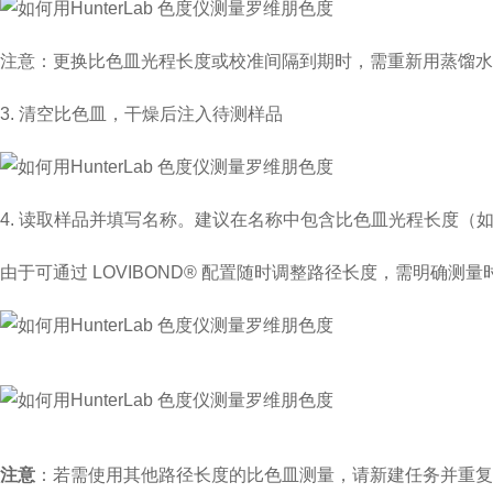
注意
：更换比色
皿
光程长度或校准间隔到期时，需重新用蒸馏水
3.
清空比色
皿
，干燥后注入待测样品
4.
读取样品并填写名称。建议在名称中包含比色
皿
光程长度（
由于可通过
LOVIBOND®
配置随时调整路径长度，需明确测量
注意
：若需使用其他路径长度的
比色皿
测量，请新建任务并重复