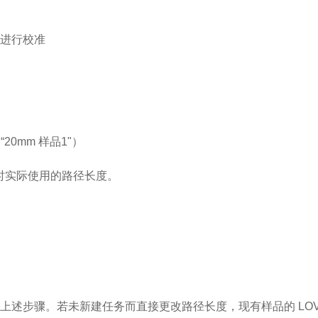
进行校准
如
“20mm
样品
1"
）
时实际使用的路径长度。
上述步骤。若未新建任务而直接更改路径长度，现有样品的
LO