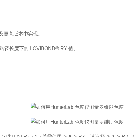
及更高版本中实现。
路径长度下的
LOVIBOND® RY
值。
。
/2]
和
Lov-R[C/
2]
（
若需使用
AOCS RY
，请选择
AOCS-R[C/2]