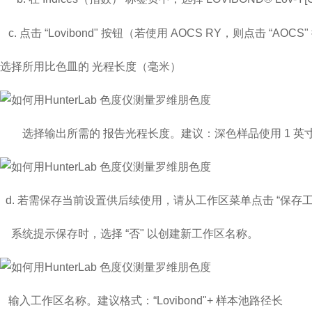
c.
点击
“Lovibond"
按钮（若使用
AOCS RY
，则点击
“AOCS"
选择所用比色皿的
光程长度（毫米）
选择输出所需的
报告光程长度
。建议：深色样品使用
1
英
d.
若需保存当前设置供后续使用，请从工作区菜单点击
“
保存
系统提示保存时，选择
“
否
"
以创建新工作区名称。
输入工作区名称。建议格式：
“Lovibond"+
样本池路径长