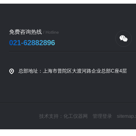
免费咨询热线
/ Hotline
021-62882896
总部地址：上海市普陀区大渡河路企业总部C座4层
技术支持：
化工仪器网
管理登录
sitemap.