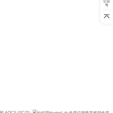
公众
号
和
AOCS-Y[C/2]
）