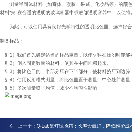
测量半固体材料（如膏体、凝胶、果酱、化妆品等）的颜
材料“夹"在合适的透明的玻璃容器中或底部透明容器中，以便
为此，可以使用具有良好光学特性的透明比色皿。选择好合
制备样品：
§
1
）我们首先确定适当的样品重量，以使材料在压闭时能够
§
2
）倒入固定数量的材料，使其在中间堆积起来。
§
3
）将比色皿的上半部分压在下半部分，使材料挤压到边缘
§
4
）使用反射模式测量，将比色皿置于测量口中心处并测量
§
5
）多次测量取平均值，减少不均匀性影响
上一个：
Q-Lab氙灯试验箱：长寿命氙灯，降低维护成