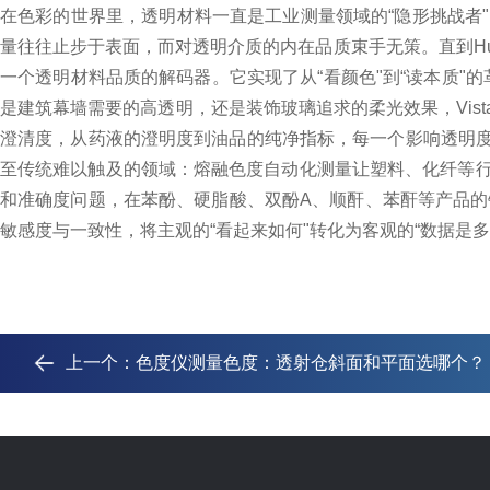
在色彩的世界里，透明材料一直是工业测量领域的“隐形挑战者
量往往止步于表面，而对透明介质的内在品质束手无策。直到Hunte
一个透明材料品质的
解码器
。它实现了从“看颜色"到“读本质"
是建筑幕墙需要的
高
透明，还是装饰玻璃追求的柔光效果，Vis
澄清度，从药液的澄明度到油品的纯净指标，每一个影响透明
至传统难以触及的领域：
熔融色度自动化测量让塑料、化纤等
和准确度问题，在苯酚、硬脂酸、双酚A、顺酐、苯酐等产品的
敏感度与一致性，将主观的“看起来如何"转化为客观的“数据是
上一个：
色度仪测量色度：透射仓斜面和平面选哪个？