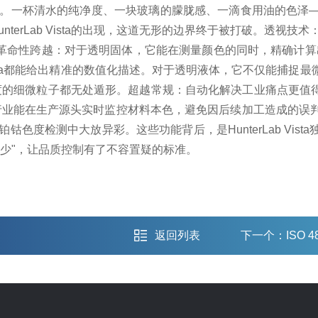
"。一杯清水的纯净度、一块玻璃的朦胧感、一滴食用油的色泽
rLab Vista的出现，这道无形的边界终于被打破。
透视技术
的革命性跨越：
对于透明固体，它能在测量颜色的同时，精确计算出
ta都能给出精准的数值化描述。
对于透明液体，它不仅能捕捉最
度的细微粒子都无处遁形。
超越常规：自动化解决工业痛点
更值得
行业能在生产源头实时监控材料本色，避免因后续加工造成的误
铂钴色度检测中大放异彩。
这些功能背后，是HunterLab 
多少"，让品质控制有了不容置疑的标准。
返回列表
下一个：
ISO 