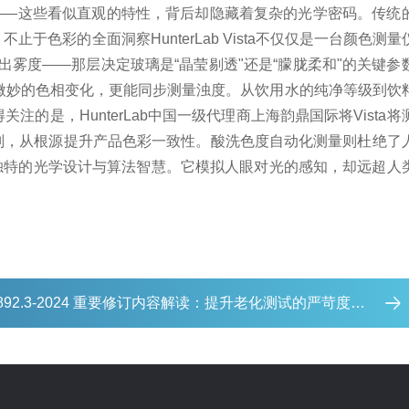
——这些看似直观的特性，背后却隐藏着复杂的光学密码。传统
：不止于色彩的全面洞察
HunterLab Vista不仅仅是一台颜色测
雾度——那层决定玻璃是“晶莹剔透"还是“朦胧柔和"的关键参
微妙的色相变化，更能同步测量浊度。从饮用水的纯净等级到饮
关注的是，HunterLab中国一级代理商上海韵鼎国际将Vista
判，从根源提升产品色彩一致性。
酸洗色度自动化测量则杜绝了
Vista独特的光学设计与算法智慧。它模拟人眼对光的感知，却远超
4892.3-2024 重要修订内容解读：提升老化测试的严苛度与真实性