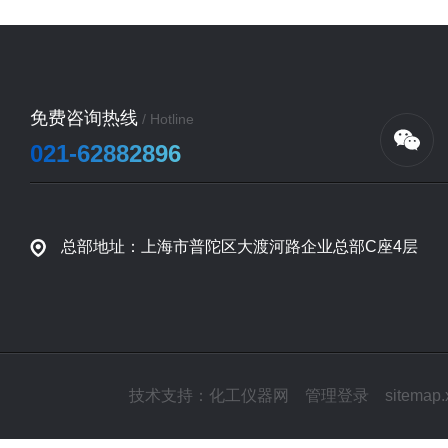
免费咨询热线
/ Hotline
021-62882896
总部地址：上海市普陀区大渡河路企业总部C座4层
技术支持：
化工仪器网
管理登录
sitemap.