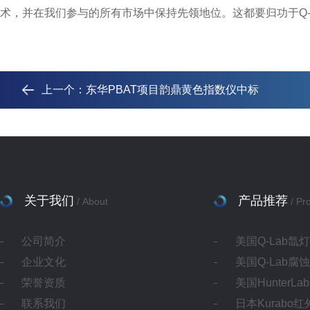
术，并在我们参与的所有市场中保持
先
领
地位。这都要归功于
Q
上一个：
东华PBAT项目韵鼎黄色指数仪中标
关于我们
产品推荐
/ About
/ Pr
公司简介
美国Q-Lab氙
企业文化
美国Q-Lab腐
荣誉资质
美国HunterL
联系我们
日本Kurabo