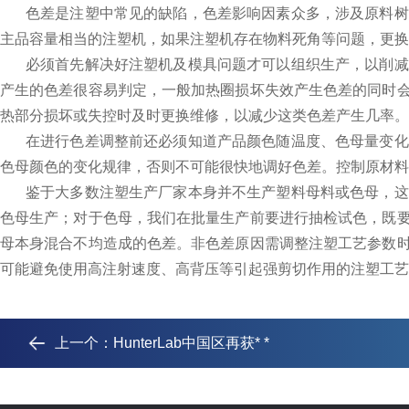
色差是注塑中常见的缺陷，色差影响因素众多，涉及原料树
主品容量相当的注塑机，如果注塑机存在物料死角等问题，更换
必须首先解决好注塑机及模具问题才可以组织生产，以削减
产生的色差很容易判定，一般加热圈损坏失效产生色差的同时
热部分损坏或失控时及时更换维修，以减少这类色差产生几率。
在进行色差调整前还必须知道产品颜色随温度、色母量变化
色母颜色的变化规律，否则不可能很快地调好色差。控制原材料
鉴于大多数注塑生产厂家本身并不生产塑料母料或色母，这
色母生产；对于色母，我们在批量生产前要进行抽检试色，既
母本身混合不均造成的色差。非色差原因需调整注塑工艺参数
可能避免使用高注射速度、高背压等引起强剪切作用的注塑工艺
上一个：
HunterLab中国区再获* *