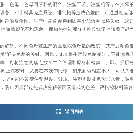
脂、色母、色母同原料的混合、注塑工艺、注塑机等，在实际
设备。对于模具浇注系统、排气槽等造成色差的，可通过相应部
问题的复杂性。生产中常常会遇到因某个加热圈损坏失效，或
会伴随着塑化不均现象，而加热控制部分失控长烧常伴随着产品
的趋势。不同色母随生产的温度或色母量的改变，其产品颜色
是*解决色差的关键。因此，尤其是生产浅色制品时，不能忽视
样，可将注意的焦点放在生产管理和原材料检验上。即加强原
要同上次校对，又要在本次中比较，如果颜色相差不大，可认为
时，尽可能不改变注塑温度、背压、注塑周期及色母加入量，调
，防止因局部过热或热分解等因素造成的色差。严格控制料筒各
返回列表