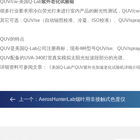
QUV/cw-
美国
Q-Lab
紫外老化试验箱
很多行业要求用冷白荧光灯来进行室内产品的耐光性测试，
QUV/cw
其它可选：
QUV/se
（自动辐照校准、冷凝、
ISO
校准）、
QUV/spra
QUV
的特点
QUV
是美国
Q-Lab
公司注册商标，现有
4
种型号
QUV/se
、
QUV/spra
QUV
配备的
UVA-340
灯管真实模拟太阳光短波段部分的光谱。
详细资料可参阅文章：《
美国
Q-Lab
产
QUV
紫外光加速老化试验机详细介
上一个：
AerosHunterLab烟叶用非接触式色度仪