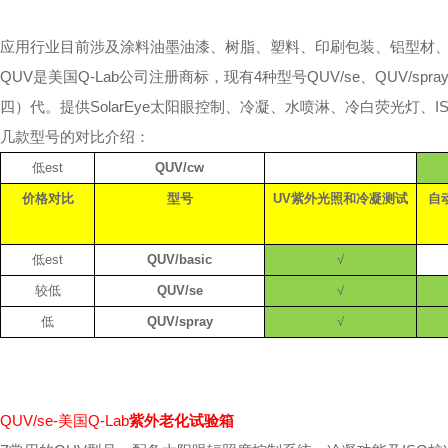
应用行业目前涉及涂料油墨油漆、树脂、塑料、印刷包装、铝型材
QUV
是美国
Q-Lab
公司注册商标，现有
4
种型号
QUV/se
、
QUV/spra
四）代。提供
SolarEye
太阳眼控制、冷凝、水喷淋、冷白荧光灯、
I
几款型号的对比介绍：
低est
QUV/cw
价格对比
型号
UV
紫外光照和冷凝测试
自
低est
QUV/basic
√
较低
QUV/se
√
低
QUV/spray
√
QUV/se-美国Q-Lab
紫外老化试验箱