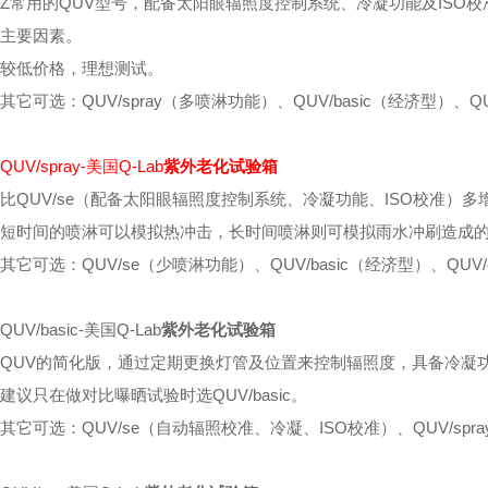
Z常用的
QUV
型号，配备太阳眼辐照度控制系统、冷凝功能及
ISO
校
主要因素。
较低价格，理想测试。
其它可选：
QUV/spray
（多喷淋功能）、
QUV/basic
（经济型）、
Q
QUV/spray-美国Q-Lab
紫外老化试验箱
比
QUV/se
（配备太阳眼辐照度控制系统、冷凝功能、
ISO
校准）多
短时间的喷淋可以模拟热冲击，长时间喷淋则可模拟雨水冲刷造成
其它可选：
QUV/se
（少喷淋功能）、
QUV/basic
（经济型）、
QUV/
QUV/basic-
美国
Q-Lab
紫外老化试验箱
QUV
的简化版，通过定期更换灯管及位置来控制辐照度，具备冷凝
建议只在做对比曝晒试验时选
QUV/basic
。
其它可选：
QUV/se
（自动辐照校准、冷凝、
ISO
校准）、
QUV/spra