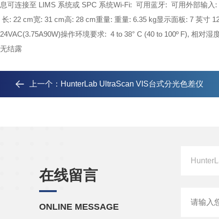
息
可连接至 LIMS 系统或 SPC 系统
Wi-Fi: 可用
蓝牙: 可用
外部输入
长: 22 cm
宽: 31 cm
高: 28 cm
重量: 重量: 6.35 kg
显示面板: 7 英寸 1
24VAC(3.75A90W)
操作环境要求: 4 to 38° C (40 to 100º F), 相对湿度
无结露
上一个：
HunterLab UltraScan VIS台式分光色差仪
在线留言
ONLINE MESSAGE