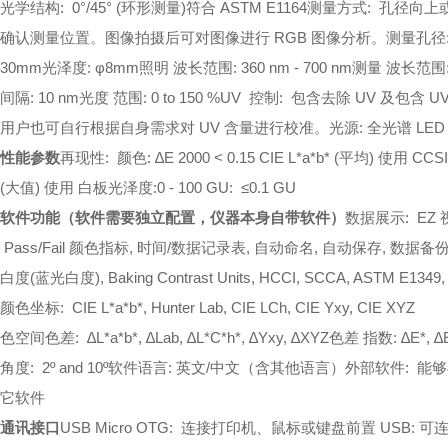
光学结构: 0°/45° (环形测量)符合 ASTM E1164
测量方式: 孔径向上
确认测量位置。图像拍摄后可对图像进行 RGB 图像分析。
测量孔径: 颜
30mm
光泽度: φ8mm
照明 波长范围: 360 nm - 700 nm
测量 波长范围: 4
间隔: 10 nm
光度 范围: 0 to 150 %
UV 控制: 包含去除 UV 及包
用户也可自行根据自身需求对 UV 含量进行
校准。
光源: 全光谱 LED
性能参数
再现性: 颜色: ∆E 2000 < 0.15 CIE L*a*b* (平均) 使用 CCS
(大值) 使用 白板
光泽度:0 - 100 GU: ≤0.1 GU
软件功能（软件需要独立配置，仪器本身自带软件）
数据展示: EZ 
Pass/Fail 颜色指标, 时间/数据记录表, 自动命名, 自动保存, 数据
白度(蓝光白度), Baking Contrast Units, HCCI, SCCA, ASTM E1349, 
颜色坐标: CIE L*a*b*, Hunter Lab, CIE LCh, CIE Yxy, CIE XYZ
色空间色差: ∆L*a*b*, ∆Lab, ∆L*C*h*, ∆Yxy, ∆XYZ
色差 指数: ∆E*, ∆E,
角度: 2º and 10º
软件语言: 英文/中文（含其他语言）
外部软件: 能够与 Ea
它软件
通讯接口
USB Micro OTG: 连接打印机、鼠标或键盘
前置 USB: 可