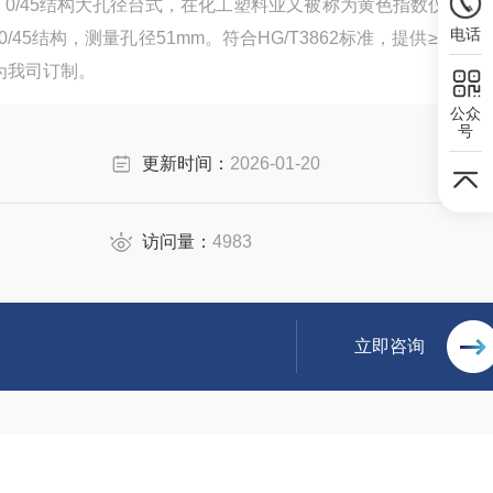
a色差仪是 0/45结构大孔径台式，在化工塑料业又被称为黄色指数仪，符
电话
0/45结构，测量孔径51mm。符合HG/T3862标准，提供≥30（
为我司订制。
公众
号
更新时间：
2026-01-20
访问量：
4983
立即咨询