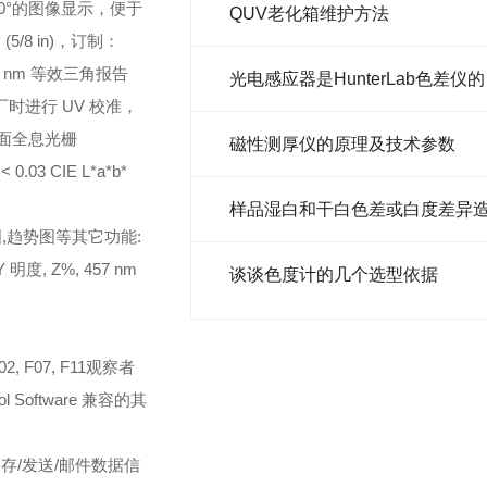
°/0°的图像显示，便于
QUV老化箱维护方法
m (5/8 in)，订制：
 nm 等效三角
报告
光电感
时进行 UV 校准，
凹面全息光栅
磁性测厚仪的原理及技术参数
0.03 CIE L*a*b*
图,趋势图等
其它功能:
 明度, Z%, 457 nm
谈谈色度计的几个选型依据
2, F07, F11
观察者
rol Software 兼容的其
备保存/发送/邮件数据信