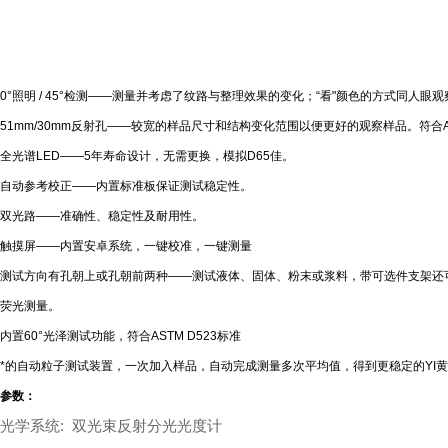
0°照明 / 45°检测——测量并考虑了纹路与整理效果的变化；“看"颜色的方式同人眼观
51mm/30mm反射孔——较宽的样品尺寸和结构变化范围以便更好的观察样品。符合ASTM
全光谱LED——5年寿命设计，无需更换，模拟D65佳。
自动参考校正——内置标准板保证测试稳定性。
双光路——
准确性、稳定性及耐用性。
触摸屏——内置安卓系统，一键校准，一键测量
测试方向有孔朝上或孔朝前两种——测试液体、固体、粉末或浆料，带可选件支架还
荧光测量。
内置60°光泽测试功能，符合ASTM D523标准
*的自动粒子测试装置，一次加入样品，自动完成测量多次平均值，得到更稳定的YI
参数：
光学系统: 双光束反射分光光度计