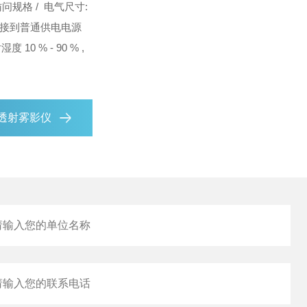
访问
规格 / 电气
尺寸:
 Hz, 转接到普通供电电源
湿度 10 % - 90 % ,
sta透射雾影仪