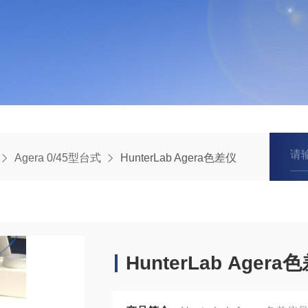
Agera 0/45型台式
HunterLab Agera色差仪
HunterLab Agera