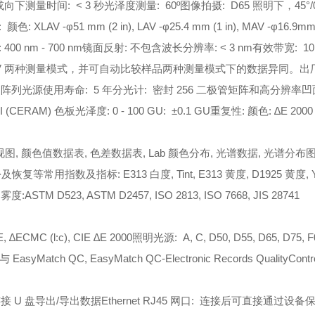
或向下
测量时间: < 3 秒
光泽度测量: 60º
图像拍摄: D65 照明下，45
色: XLAV -φ51 mm (2 in), LAV -φ25.4 mm (1 in), MAV -φ16.9m
00 nm - 700 nm
镜面反射: 不包含
波长分辨率: < 3 nm
有效带宽: 10
含 UV 两种测量模式，并可自动比较样品两种测量模式下的
数据异同。出厂
 阵列
光源使用寿命: 5 年
分光计: 密封 256 二极管矩阵和高分辨率
II (CERAM) 色板
光泽度: 0 - 100 GU: ±0.1 GU
重复性: 颜色: ∆E 2000 < 
视图, 颜色值数据表, 色差数据表, Lab 颜色分布, 光谱数据, 光谱分布
备份及恢复等
常用指数及指标: E313 白度, Tint, E313 黄度, D1925 黄度, Y
雾度:ASTM D523, ASTM D2457, ISO 2813, ISO 7668, JIS 28741
 ∆ECMC (l:c), CIE ∆E 2000
照明光源: A, C, D50, D55, D65, D75, F0
syMatch QC, EasyMatch QC-Electronic Records Quality
Cont
连接 U 盘导出/导出数据
Ethernet RJ45 网口: 连接后可直接通过设