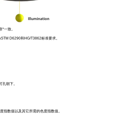
察*一致。
 D6290和HG/T3862标准要求。
可孔朝下。
黄度指数值以及其它所需的色度指数值。