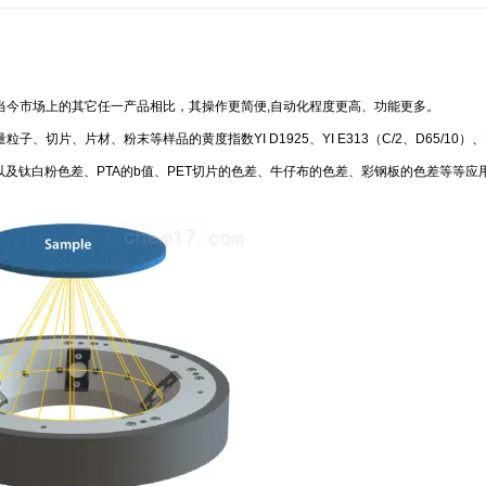
当今市场上的其它任一产品相比，其操作更简便,自动化程度更高、功能更多。
量粒子、切片、片材、粉末等样品的黄度指数YI D1925、YI E313（C/2、D65/10）、
及钛白粉色差、PTA的b值、PET切片的色差、牛仔布的色差、彩钢板的色差等等应