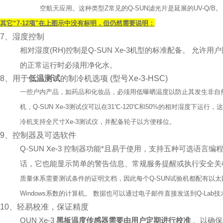
空航天应用。这种类型
Z
常见的
Q-SUN
滤光片是延展的
UV-Q/B
。
其它“
7-12
项"在上图示中没有标明，但仍然需要说明：
7、湿度控制
相对湿度(RH)控制是Q-SUN Xe-3机型的标准配备。 
的正常运行时必须用净化水。
8、用于
低温测试
的制冷机选项 (型号Xe-3-HSC)
一些户内产品，如
药品和化妆品
，必须用低曝晒温度以防止其发生非自
机，
Q-SUN Xe-3
测试仪可以在
31
℃
-120
℃和
50%
的相对湿度下运行，这
冷机支持全尺寸
Xe-3
测试仪，并配备轮子以方便移位。
9、控制器及可选软件
Q-SUN Xe-3 控制器功能*且易于使用，支持五种可选语
话，它也能显示简单的警告信息、常规服务提醒或执行安全关
质量体系需要测试条件的证明文档，因此每个
Q-SUN
试验机都配有以太
Windows
系数的计算机。 数据也可以通过电子邮件直接发送到
Q-Lab
技
10、轻易校准，保证精度
QUN Xe-3
黑板温度传感器需要由用户定期进行校准
。以确保