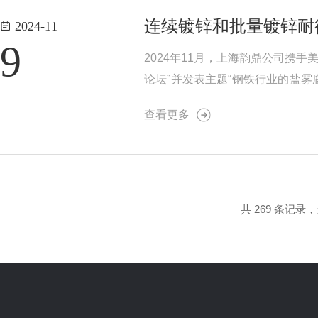
连续镀锌和批量镀锌耐
2024-11
9
2024年11月，上海韵鼎公司携
论坛”并发表主题“钢铁行业的盐
果和相关性。比如湿度对潮解和R
查看更多
间的关系、，传...
共 269 条记录，当