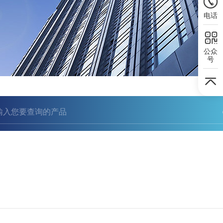
电话
公众
号