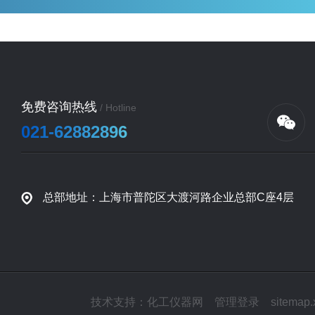
免费咨询热线
/ Hotline
021-62882896
总部地址：上海市普陀区大渡河路企业总部C座4层
技术支持：
化工仪器网
管理登录
sitemap.