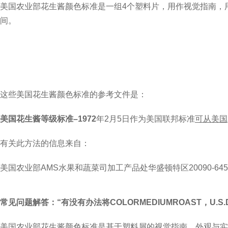
美国农业部花生酱颜色标准是一组
4
个塑料片，用作视觉指南，
间。
这些美国花生酱颜色标准的参考文件是：
美国花生酱等级标准
–1972
年
2
月
5
日作为美国联邦标准
可从美国
有关此方法的信息来自：
美国农业
部
AMS
水果和蔬菜
司加工
产品处
华盛顿特区
20090-64
常见问题解答：
“
有没有办法将
COLORMEDIUMROAST
，
U.S
美国农业部花生酱颜色标准是基于塑料屑的视觉指南，外观与实