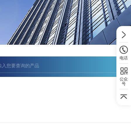
电话
公众
号