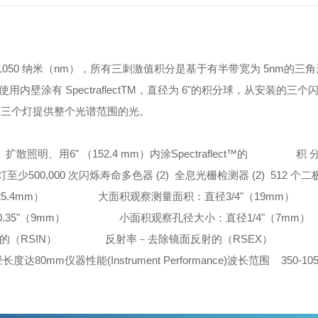
050 纳
米（nm），所有三刺激值积分是基于有半带宽为 5nm的三
用内壁涂有 SpectraflectTM，直径为 6"的积分球，从安装的三个
第三个灯提供整个光谱范围的光。
散照明、用6" （152.4 mm）内涂Spectraflect™的
积 分 球 8
少500,000 次闪烁寿命
多色器 (2) 全息光栅
检测器 (2) 512 个
.4mm）
大面积观察测量面积：直径3/4"（19mm）
中
"（9mm）
小面积观察孔径大小：直径1/4"（7mm）
（RSIN）
反射率－去除镜面反射的（RSEX）
总透
度达80mm
仪器性能(Instrument Performance)
波长范围 350-105