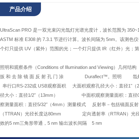
产品介绍
UltraScan PRO 是一双光束闪光氙灯光谱光度计，波长范围为 350~1
ASTM 标准 E308 的 7.3.1 节进行计算。波长间隔为 5nm。
该测色仪使
个灯只提供 UV（紫外）范围的光；一个灯只提供 IR（红
外）光；
照明和观察条件（Conditions of Illumination and Viewing）
几何结构 扩
扳 和 去 除 镜 面 反 射 孔 门 涂
Duraflect™。
照明 氙灯至
串行口RS-232或 USB
观察面积 大面积观察孔径大小：直径1"（25
径大小：直径1/2"（13mm）
中面积观察测量面积：直径0.35
察测量面积：直径5/32"（4mm）
测量模式 反射率－包括镜面反射的
（TTRAN）光径长度达80mm
定向透射率（RTRAN）光径长
效的5 nm三角形带通，5 nm 输出
波长间隔 5 nm