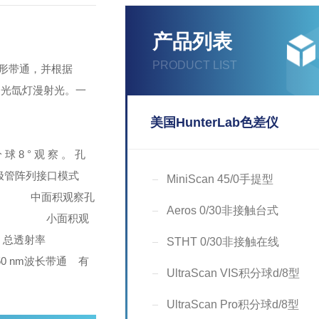
产品列表
PRODUCT LIST
角形带通，并根据
闪光氙灯漫射光。一
美国HunterLab色差仪
 ° 观 察 。 孔
二极管阵列
接口模式
MiniScan 45/0手提型
面积观察孔
Aeros 0/30非接触台式
小面积观
射率
STHT 0/30非接触在线
0 nm
波长带通 有
UltraScan VIS积分球d/8型
UltraScan Pro积分球d/8型