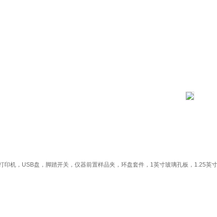
打印机，
USB
盘，脚踏开关，仪器前置样品夹，环盘套件，
1
英寸玻璃孔板，
1.25
英