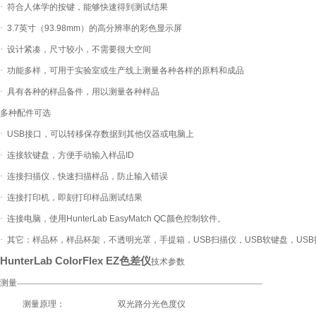
·
符合人体学的按键，能够快速得到测试结果
·
3.7
英寸（
93.98mm
）的高分辨率的彩色显示屏
·
设计紧凑，尺寸较小，不需要很大空间
·
功能多样，可用于实验室或生产线上测量各种各样的原料和成品
·
具有各种的样品备件，用以测量各种样品
多种配件可选
·
USB
接口，可以转移保存数据到其他仪器或电脑上
·
连接软键盘，方便手动输入样品
ID
·
连接扫描仪，快速扫描样品，防止输入错误
·
连接打印机，即刻打印样品测试结果
·
连接电脑，使用
HunterLab EasyMatch QC
颜色控制软件。
·
其它：样品杯，样品杯架，不透明光罩，手提箱，
USB
扫描仪，
USB
软键盘，
USB
HunterLab ColorFlex EZ色差仪
技术参数
测量—————————————————————————————
测量原理：
双光路分光色度仪