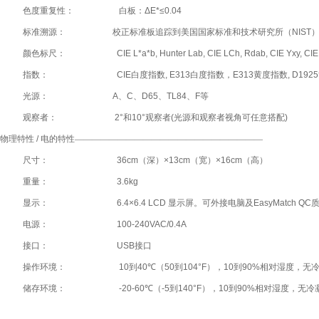
色度重复性：
白板：
ΔE*≤0.04
标准溯源：
校正标准板追踪到美国国家标准和技术研究所（
NIST
颜色标尺：
CIE L*a*b, Hunter Lab, CIE LCh, Rdab, CIE Yxy, CIE
指数：
CIE
白度指数
, E313
白度指数，
E313
黄度指数
, D1925
光源：
A
、
C
、
D65
、
TL84
、
F
等
观察者：
2°
和
10°
观察者
(
光源和观察者视角可任意搭配
)
物理特性
/
电的特性——————————————————————
尺寸：
36cm
（深）
×13cm
（宽）
×16cm
（高）
重量：
3.6kg
显示：
6.4×6.4 LCD
显示屏。可外接电脑及
EasyMatch QC
电源：
100-240VAC/0.4A
接口：
USB
接口
操作环境：
10
到
40
℃（
50
到
104°F
），
10
到
90%
相对湿度，无
储存环境：
-20-60
℃（
-5
到
140°F
），
10
到
90%
相对湿度，无冷