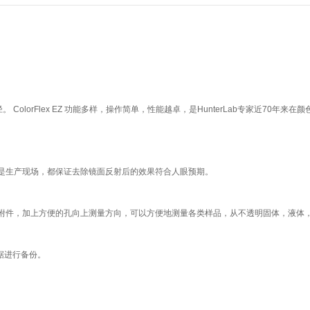
径
。
ColorFlex EZ
功能多样，操作简单，性能越卓，是
HunterLab
专家近
70
年来在颜
是生产现场，都保证去除镜面反射后的效果符合人眼预期。
附件，加上方便的孔向上测量方向，可以方便地测量
各类样品，从不透明固体，液体
据进行备份。
。