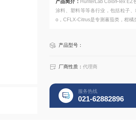
产品简介：
HunterLab Colo
涂料、塑料等等各行业，包括粒子、粉
o，CFLX-Citrus是专测蕃茄
产品型号：
厂商性质：
代理商
服务热线
021-62882896