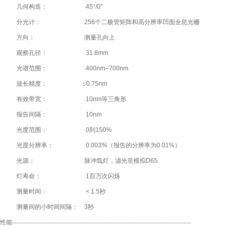
几何构造：
45
°
/
0°
分光计：
256
个二极管矩阵和高分辨率凹面全息光栅
方向：
测量孔向上
观察孔径：
31.8mm
光谱范围：
400nm–700nm
波长精度：
≤
0.75nm
有效带宽：
10nm
等三角形
报告间隔：
10nm
光度范围：
0
到
150%
光度分辨率：
0.003%
（报告的分辨率为
0.01%
）
光源：
脉冲氙灯，滤光至模拟
D65
灯寿命：
1
百万次闪烁
测量时间：
< 1.5
秒
测量间的小时间间隔：
3
秒
性能—————————————————————————————