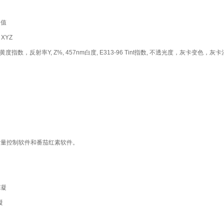
）值
 XYZ
黄度指数，反射率
Y, Z%, 457nm
白度
, E313-96 Tint
指数
,
不透光度，灰卡变色，灰卡
质量控制软件和番茄红素软件。
冷凝
凝