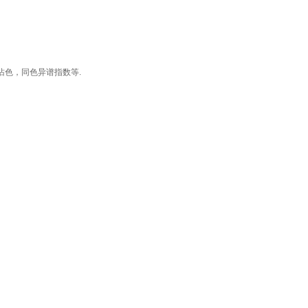
沾色，同色异谱指数等
.