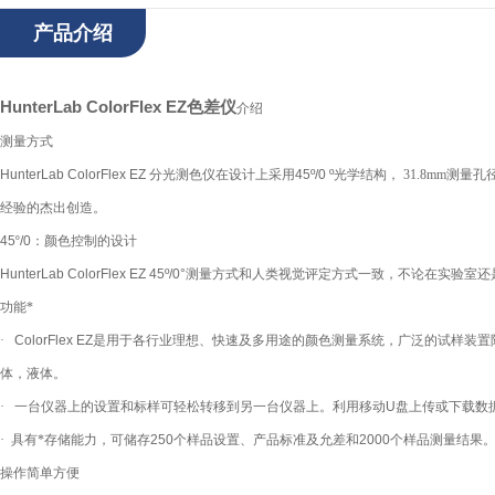
产品介绍
HunterLab ColorFlex EZ色差仪
介绍
测量方式
HunterLab
ColorFlex EZ
分光测色仪在设计上采用
45º/0 º
光学结构，
31.8mm测量孔
经验的杰出创造。
45
º
/0
：颜色控制
的设计
HunterLab ColorFlex EZ
45º/0°
测量方式和人类视觉评定方式一致，不论在实验室还
功能*
·
ColorFlex EZ
是用于各行业理想、快速
及多用途的颜色测量系统，广泛的试样装置
体，液体。
·
一台仪器上的设置和标样可轻松转移到另一台仪器上。利用移动
U
盘上传或下载数
·
具有*存储能力，可储存
250
个样品设置、产品标准及允差和
2000
个样品测量结果
操作简单方便