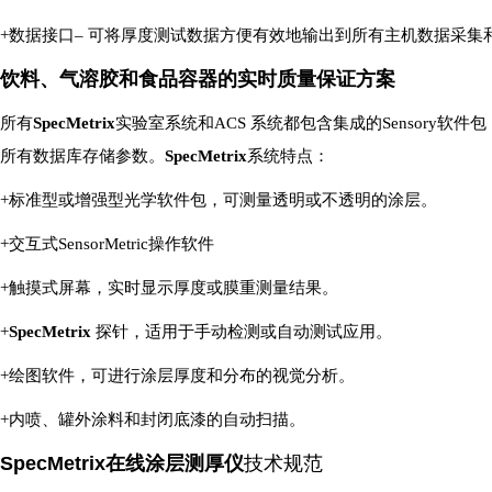
+
数据接口
–
可将厚度测试数据方便有效地输出到所有主机数据采集
饮料、气溶胶和食品容器的实时质量保证方案
所有
SpecMetrix
实验室系统和
ACS
系统都包含集成的
Sensory
软件包
所有数据库存储参数。
SpecMetrix
系统特点：
+
标准型或增强型光学软件包，可测量透明或不透明的涂层。
+
交互式
SensorMetric
操作软件
+
触摸式屏幕，实时显示厚度或膜重测量结果。
+
SpecMetrix
探针，适用于手动检测或自动测试应用。
+
绘图软件，可进行涂层厚度和分布的视觉分析。
内喷、罐外涂料和封闭底漆的自动扫描。
+
SpecMetrix
在线涂层测厚仪
技术规范