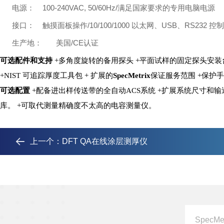
100-240VAC, 50/60Hz/
电源：
满足国家要求的专用电脑电源
/10/100/1000
USB
RS232
接口：
触摸面板操作
以太网、
、
控制
/CE
生产地：
美国
认证
可选配件和支持
+
多角度旋转的备用探头
+
平面试样的固定探头安装
+NIST
可追踪厚度工具包
+
扩展的
SpecMetrix
保证服务范围
+
保护手
可选配置
+
配备进出样传送带的全自动
ACS
系统
+
扩展系统尺寸和输
库。
+
可取代测量精确度不太高的电容测量仪。
上一个：
DFT QA在线涂层测厚仪