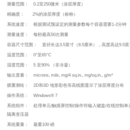
0.2
250
测量范围：
至
微米（涂层厚度）
2%
精确度：
的涂层厚度（标称）
1-2
系统速度：
根据测试预设定的测量参数每个容器需要
分钟
50
测量速度：
每秒最高
次测量
3.5
8.5
9.5
容器尺寸范围：
直径长达
英寸（
厘米），高度高达
英
0°
65°C
温度范围：
至
5
90%
湿度范围：
至
（非冷凝）
microns, mils, mg/4 sq.in., mg/sq.in., g/m²
输出度量：
2D
3D
膜重测绘：
和
地形彩色等高线图显示了涂层厚度分布
Windows® 7
操作系统：
/
/
/
系统组件：
处理单元
触摸屏控制
操作符输入键盘
在线控制单
隔离变压器
100
系统重量：
最重
磅