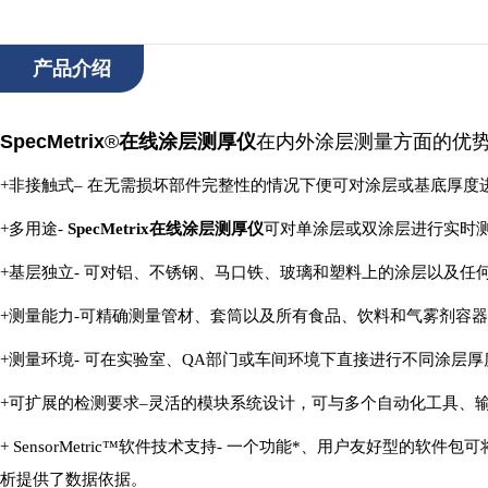
产品介绍
SpecMetrix
®
在线涂层测厚仪
在内外涂层测量方面的优
+
非接触式
–
在无需损坏部件完整性的情况下便可对涂层或基底厚度
+
多用途
-
SpecMetrix
在线涂层测厚仪
可对单涂层或双涂层进行实时
+
基层独立
-
可对铝、不锈钢、马口铁、玻璃和塑料上的涂层以及任
+
测量能力
-
可精确测量管材、套筒以及所有食品、饮料和气雾剂容器
+
测量环境
-
可在实验室、
QA
部门或车间环境下直接进行不同涂层厚
+
可扩展的检测要求
–
灵活的模块系统设计，可与多个自动化工具、
+ SensorMetric™
软件技术支持
-
一个功能*、用户友好型的软件包可
析提供了数据依据。