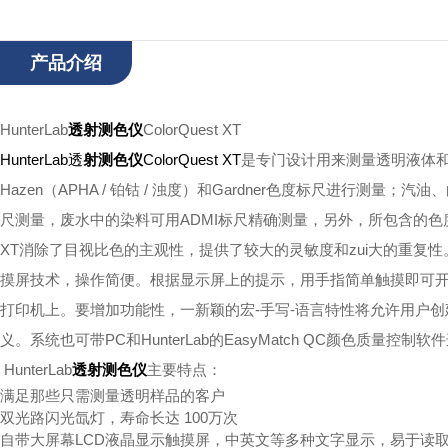
产品介绍
HunterLab
透射测色仪
ColorQuest XT
HunterLab透
射测色仪
ColorQuest XT
是专门设计用来测量透明液体和固
Hazen（APHA / 铂钴 / 浊度）和Gardner色度标尺进行测量；
尺测量，废水中的染料可用ADMI标尺精确测量，另外，所包含的色度
XT消除了目视比色的主观性，提供了较大的灵敏度和zui大的重复性
摸屏技术，操作简便。根据显示屏上的提示，用手指简单触摸即可开
打印机上。要增加功能性，一新颖的宏-手写-语言特性将允许用户
义。系统也可带PC和HunterLab的EasyMatch QC颜色质量控制
HunterLab
透射测色仪
主要特点：
满足那些只需测量透明样品的客户
双光路闪光氙灯，寿命长达 100万次
自带大屏幕LCD液晶显示触摸屏，中英文等多种文字显示，易于读